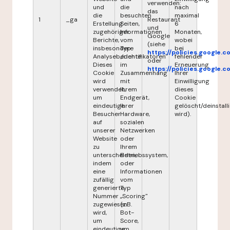
verwenden:
und
die
nach
das
die
besuchten
maximal
1
_ga
Restaurant
Erstellung
Seiten,
6
und
zugehöriger
Informationen
Monaten,
Google
Berichte,
vom
wobei
(siehe
insbesondere
Typ
bei
https://policies.google.
Analyseberichte.
„Identifikatoren"
fehlender
oder
Dieses
im
Erneuerung
https://policies.google.
Cookie
Zusammenhang
Ihrer
wird
mit
Einwilligung
verwendet,
Ihrem
dieses
um
Endgerät,
Cookie
eindeutige
Ihrer
gelöscht/deinstalli
Besucher
Hardware,
wird).
auf
sozialen
unserer
Netzwerken
Website
oder
zu
Ihrem
unterscheiden,
Betriebssystem,
indem
oder
eine
Informationen
zufällig
vom
generierte
Typ
Nummer
„Scoring"
zugewiesen
(z.B.
wird,
Bot-
um
Score,
eindeutige
um