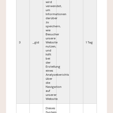
wird
verwendet,
um
Informationen
darüber
zu
speichern,
wie
Besucher
unsere
3
_gid
Website
1 Tag
nutzen,
und
hilft
bei
der
Erstellung
eines
Analyseberichts
über
die
Navigation
auf
unserer
Website.
Dieses
System