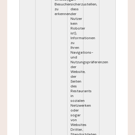
Besucher
sicherzustellen,
zu
dass
erkennen.
der
Nutzer
kein
Roboter
ist),
Informationen
zu
Ihren
Navigations-
und
Nutzungspräferenzen
der
Website,
der
Seiten
des
Restaurants
in
sozialen
Netzwerken
oder
sogar
von
Websites
Dritter,
Standortdaten