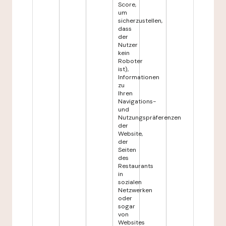
Score,
um
sicherzustellen,
dass
der
Nutzer
kein
Roboter
ist),
Informationen
zu
Ihren
Navigations-
und
Nutzungspräferenzen
der
Website,
der
Seiten
des
Restaurants
in
sozialen
Netzwerken
oder
sogar
von
Websites