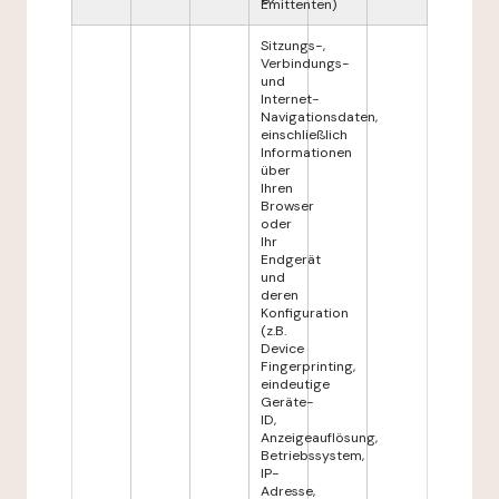
Emittenten)
Sitzungs-,
Verbindungs-
und
Internet-
Navigationsdaten,
einschließlich
Informationen
über
Ihren
Browser
oder
Ihr
Endgerät
und
deren
Konfiguration
(z.B.
Device
Fingerprinting,
eindeutige
Geräte-
ID,
Anzeigeauflösung,
Betriebssystem,
IP-
Adresse,