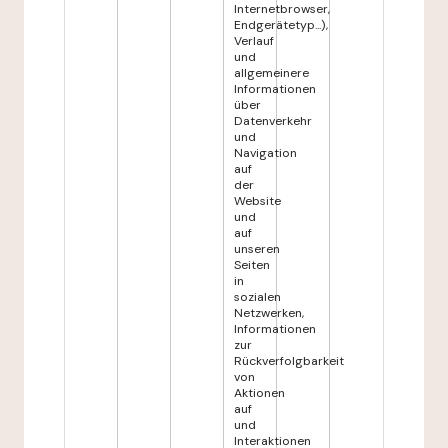
Internetbrowser,
Endgerätetyp...),
Verlauf
und
allgemeinere
Informationen
über
Datenverkehr
und
Navigation
auf
der
Website
und
auf
unseren
Seiten
in
sozialen
Netzwerken,
Informationen
zur
Rückverfolgbarkeit
von
Aktionen
auf
und
Interaktionen