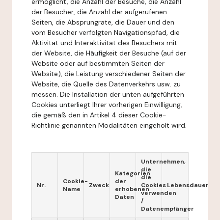
ermöglicht, die Anzahl der Besuche, die Anzahl
der Besucher, die Anzahl der aufgerufenen
Seiten, die Absprungrate, die Dauer und den
vom Besucher verfolgten Navigationspfad, die
Aktivität und Interaktivität des Besuchers mit
der Website, die Häufigkeit der Besuche (auf der
Website oder auf bestimmten Seiten der
Website), die Leistung verschiedener Seiten der
Website, die Quelle des Datenverkehrs usw. zu
messen. Die Installation der unten aufgeführten
Cookies unterliegt Ihrer vorherigen Einwilligung,
die gemäß den in Artikel 4 dieser Cookie-
Richtlinie genannten Modalitäten eingeholt wird.
Unternehmen,
die
Kategorien
die
Cookie-
der
Nr.
Zweck
Cookies
Lebensdauer
Name
erhobenen
verwenden
Daten
/
Datenempfänger