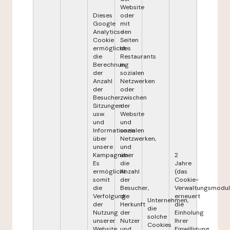
Website
Dieses
oder
Google
mit
Analytics-
den
Cookie
Seiten
ermöglicht
des
die
Restaurants
Berechnung
in
der
sozialen
Anzahl
Netzwerken
der
oder
Besucher,
zwischen
Sitzungen
der
usw.
Website
und
und
Informationen
sozialen
über
Netzwerken,
unsere
und
Kampagnen.
über
2
Es
die
Jahre
ermöglicht
Anzahl
(das
somit
der
Cookie-
die
Besucher,
Verwaltungsmodul
Verfolgung
die
erneuert
Unternehmen,
der
Herkunft
die
die
Nutzung
der
Einholung
solche
unserer
Nutzer
Ihrer
Cookies
Website
und
Einwilligung