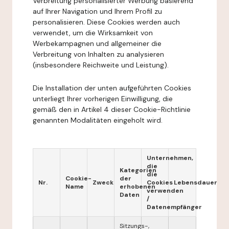
Verbreitung personalisierter Werbung basierend
auf Ihrer Navigation und Ihrem Profil zu
personalisieren. Diese Cookies werden auch
verwendet, um die Wirksamkeit von
Werbekampagnen und allgemeiner die
Verbreitung von Inhalten zu analysieren
(insbesondere Reichweite und Leistung).
Die Installation der unten aufgeführten Cookies
unterliegt Ihrer vorherigen Einwilligung, die
gemäß den in Artikel 4 dieser Cookie-Richtlinie
genannten Modalitäten eingeholt wird.
Unternehmen,
die
Kategorien
die
Cookie-
der
Nr.
Zweck
Cookies
Lebensdauer
Name
erhobenen
verwenden
Daten
/
Datenempfänger
Sitzungs-,