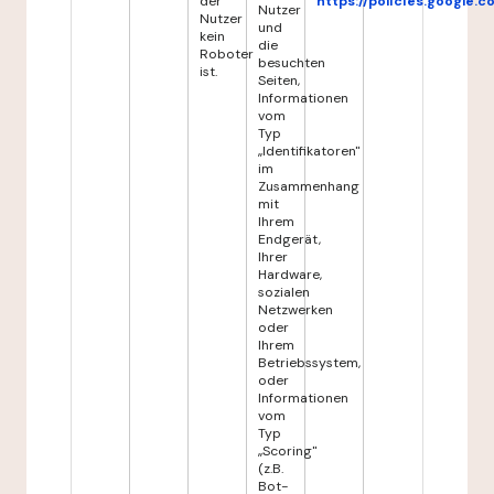
der
https://policies.google.
Nutzer
Nutzer
und
kein
die
Roboter
besuchten
ist.
Seiten,
Informationen
vom
Typ
„Identifikatoren"
im
Zusammenhang
mit
Ihrem
Endgerät,
Ihrer
Hardware,
sozialen
Netzwerken
oder
Ihrem
Betriebssystem,
oder
Informationen
vom
Typ
„Scoring"
(z.B.
Bot-