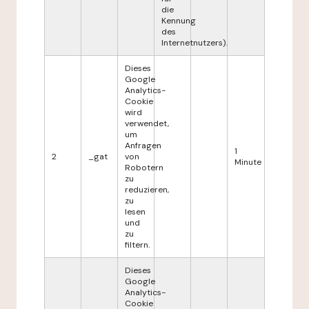
die
Kennung
des
Internetnutzers).
Dieses
Google
Analytics-
Cookie
wird
verwendet,
um
Anfragen
1
2
_gat
von
Minute
Robotern
zu
reduzieren,
zu
lesen
und
zu
filtern.
Dieses
Google
Analytics-
Cookie