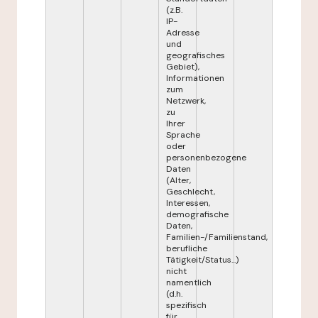
(z.B.
IP-
Adresse
und
geografisches
Gebiet),
Informationen
zum
Netzwerk,
zu
Ihrer
Sprache
oder
personenbezogene
Daten
(Alter,
Geschlecht,
Interessen,
demografische
Daten,
Familien-/Familienstand,
berufliche
Tätigkeit/Status...)
nicht
namentlich
(d.h.
spezifisch
für