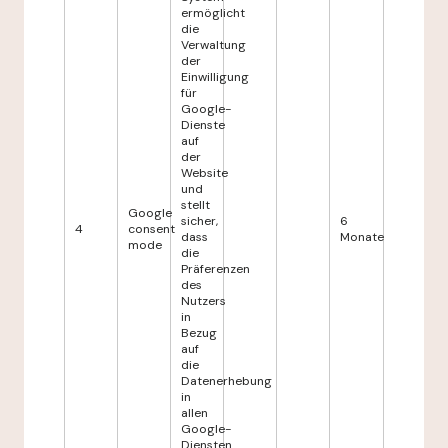
ermöglicht
die
Verwaltung
der
Einwilligung
für
Google-
Dienste
auf
der
Website
und
stellt
Google
sicher,
6
4
consent
dass
Monate
mode
die
Präferenzen
des
Nutzers
in
Bezug
auf
die
Datenerhebung
in
allen
Google-
Diensten