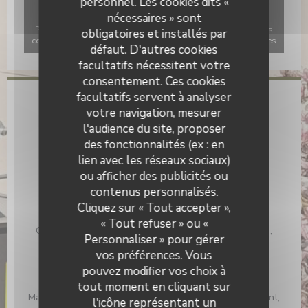
personnel. Les cookies dits «
nécessaires » sont
Pour afficher la carte interactive Waze, vous devez accepter les
obligatoires et installés par
cookies Waze Map (Google). Ces cookies peuvent collecter des
défaut. D'autres cookies
données de navigation et de localisation.
Autoriser
facultatifs nécessitent votre
consentement. Ces cookies
facultatifs servent à analyser
Infos pratiques
votre navigation, mesurer
l'audience du site, proposer
Cuisine
des fonctionnalités (ex : en
Fait maison, Produits frais
lien avec les réseaux sociaux)
Type de restaurant
ou afficher des publicités ou
Restaurant Traditionnel
contenus personnalisés.
Cliquez sur « Tout accepter »,
Services
« Tout refuser » ou «
Climatisation, Accès aux personnes à mobilité réduite,
Personnaliser » pour gérer
Terrasse, Wifi
vos préférences. Vous
Moyens de paiement
pouvez modifier vos choix à
Carte bancaire, Sans Contact, Eurocard/Mastercard,
tout moment en cliquant sur
Maestro, Visa, Carte Bleue, Apple Pay, Ticket Restaurant,
l'icône représentant un