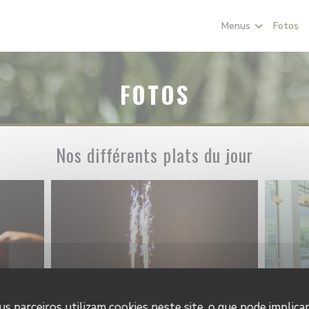
Menus
Fotos
FOTOS
Nos différents plats du jour
s parceiros utilizam cookies neste site, o que pode implica