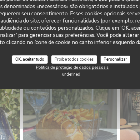
es denominados «necessários» são obrigatórios e instalados
requerem seu consentimento. Esses cookies opcionais serve
audiência do site, oferecer funcionalidades (por exemplo, r
 publicidade ou conteúdos personalizados. Clique em 'OK, acei
nalizar' para gerenciar suas preferências. Você pode alterar
clicando no ícone de cookie no canto inferior esquerdo da
OK, aceitar tudo
Proíbe todos cookies
Personalizar
Panna Cotta d'asperges
Política de proteção de dados pessoais
blanches
V
undefined
© La Table du Parc
 la