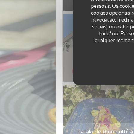
pessoais. Os cooki
cookies opcionais 
navegação, medir a 
sociais) ou exibir
tudo' ou 'Perso
qualquer momento 
Hotel
© La Table du Parc
Tataki de thon grillé à