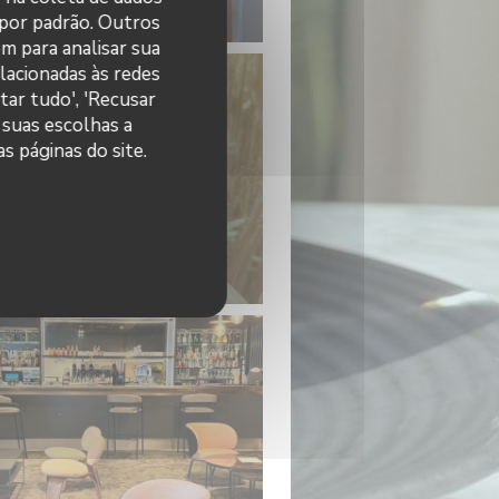
© La Table du Parc
 por padrão. Outros
m para analisar sua
elacionadas às redes
tar tudo', 'Recusar
 suas escolhas a
s páginas do site.
acherin vanille / fraise
© La Table du Parc